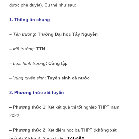
được phê duyệt). Cụ thể như sau:
1. Thông tin chung
–
Tên trường
: Trường Đại học Tây Nguyên
–
Mã trường
: TTN
–
Loại hình trường
: Công lập
–
Vùng tuyển sinh
:
Tuyển sinh cả nước
2. Phương thức xét tuyển
–
Phương thức 1
: Xét kết quả thi tốt nghiệp THPT năm
2022.
–
Phương thức 2
: Xét điểm học bạ THPT (
không xét
ngành Y khoa
). Xem chi tiết
TẠI ĐÂY