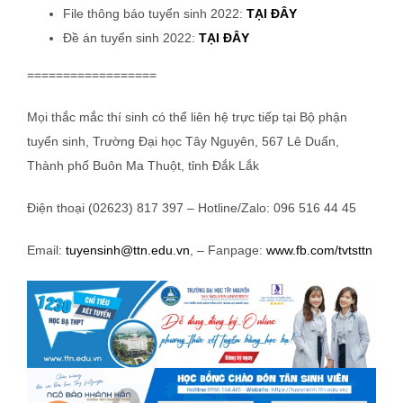
File thông báo tuyển sinh 2022:
TẠI ĐÂY
Đề án tuyển sinh 2022:
TẠI ĐÂY
==================
Mọi thắc mắc thí sinh có thể liên hệ trực tiếp tại Bộ phận
tuyển sinh, Trường Đại học Tây Nguyên, 567 Lê Duẩn,
Thành phố Buôn Ma Thuột, tỉnh Đắk Lắk
Điện thoại (02623) 817 397 – Hotline/Zalo: 096 516 44 45
Email:
tuyensinh@ttn.edu.vn
, – Fanpage:
www.fb.com/tvtsttn