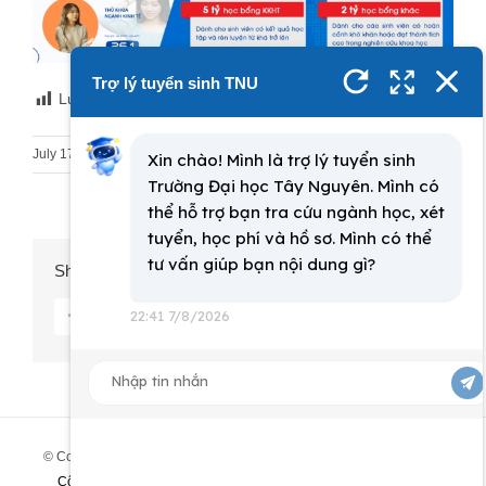
Lượt xem:
17,645
July 17th, 2022
|
Tuyển sinh Đại học
Share This Story, Choose Your Platform!
facebook
twitter
pinterest
vk
Email
© Copyright
2026 | All Rights Reserved | Thiết kế bởi
Trung tâm
Công nghệ thông tin và Thư viện - Trường Đại học Tây Nguyên