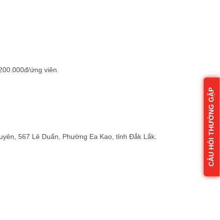
:
200.000đ/ứng viên.
CÂU HỎI THƯỜNG GẶP
guyên, 567 Lê Duẩn, Phường Ea Kao, tỉnh Đắk Lắk.