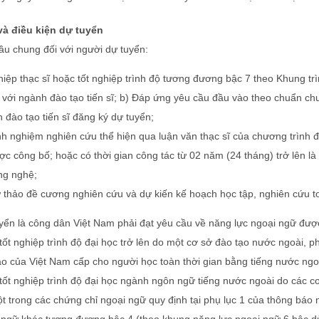
và điều kiện dự tuyển
ầu chung đối với người dự tuyển:
ghiệp thạc sĩ hoặc tốt nghiệp trình độ tương đương bậc 7 theo Khung t
 với ngành đào tạo tiến sĩ; b) Đáp ứng yêu cầu đầu vào theo chuẩn ch
 đào tạo tiến sĩ đăng ký dự tuyển;
nh nghiệm nghiên cứu thể hiện qua luận văn thạc sĩ của chương trình 
ợc công bố; hoặc có thời gian công tác từ 02 năm (24 tháng) trở lên là
ng nghệ;
 thảo đề cương nghiên cứu và dự kiến kế hoạch học tập, nghiên cứu t
yển là công dân Việt Nam phải đạt yêu cầu về năng lực ngoại ngữ đư
tốt nghiệp trình độ đại học trở lên do một cơ sở đào tạo nước ngoài, 
ạo của Việt Nam cấp cho người học toàn thời gian bằng tiếng nước ngo
tốt nghiệp trình độ đại học ngành ngôn ngữ tiếng nước ngoài do các c
t trong các chứng chỉ ngoại ngữ quy định tại phụ lục 1 của thông báo