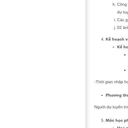
Công 
dự tu
Các g
02 ản
Kế hoạch v
Kế ho
-Thời gian nhập họ
Phương thứ
Người dự tuyển tr
Mức học ph