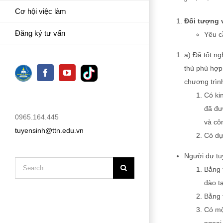
Cơ hội việc làm
Đối tượng 
Đăng ký tư vấn
Yêu c
a) Đã tốt n
TikTok
thù phù hợp
facebook
youtube
chương trình
Có ki
đã đư
0965.164.445
và cô
tuyensinh@ttn.edu.vn
Có dự
Người dự tu
Search
Bằng 
for:
đào t
Bằng 
Có mộ