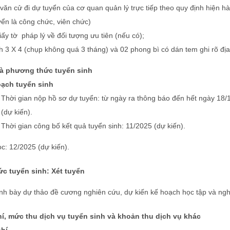
văn cử đi dự tuyển của cơ quan quản lý trực tiếp theo quy định hiện h
yển là công chức, viên chức)
iấy tờ pháp lý về đối tượng ưu tiên (nếu có);
h 3 X 4 (chụp không quá 3 tháng) và 02 phong bì có dán tem ghi rõ địa 
à phương thức tuyển sinh
ạch tuyển sinh
Thời gian nộp hồ sơ dự tuyển: từ ngày ra thông báo đến hết ngày 18/
(dự kiến).
Thời gian công bố kết quả tuyển sinh: 11/2025 (dự kiến).
c: 12/2025 (dự kiến).
c tuyển sinh: Xét tuyển
ình bày dự thảo đề cương nghiên cứu, dự kiến kế hoạch học tập và ng
í, mức thu dịch vụ tuyển sinh và khoản thu dịch vụ khác