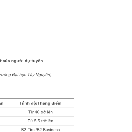
ữ của người dự tuyển
ờng Đại học Tây Nguyên)
ận
Trình độ/Thang điểm
Từ 46 trở lên
Từ 5.5 trở lên
B2 First/B2 Business