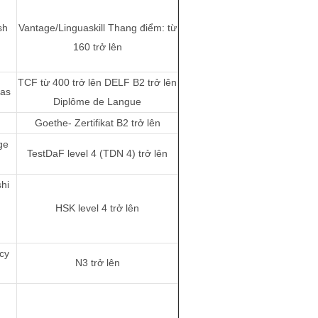
sh
Vantage/Linguaskill Thang điểm: từ
160 trở lên
TCF từ 400 trở lên DELF B2 trở lên
mas
Diplôme de Langue
Goethe- Zertifikat B2 trở lên
ge
TestDaF level 4 (TDN 4) trở lên
hi
HSK level 4 trở lên
cy
N3 trở lên