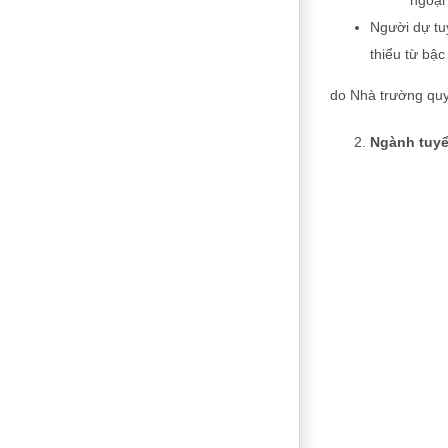
ngoại
Người dự tuy
thiểu từ bậc
do Nhà trường quyế
Ngành tuyể