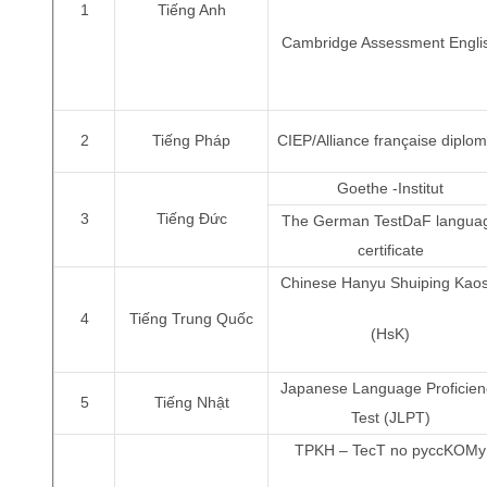
1
Tiếng Anh
Cambridge Assessment Engli
2
Tiếng Pháp
CIEP/Alliance française diplo
Goethe -Institut
3
Tiếng Đức
The German TestDaF langua
certificate
Chinese Hanyu Shuiping Kaos
4
Tiếng Trung Quốc
(HsK)
Japanese Language Proficien
5
Tiếng Nhật
Test (JLPT)
TPKH – TecT no pyccKOMy