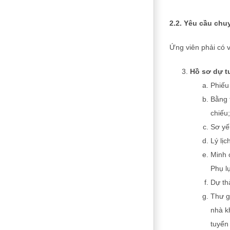
2.2. Yêu cầu ch
Ứng viên phải có v
Hồ sơ dự t
Phiếu
Bằng 
chiếu;
Sơ yế
Lý lị
Minh 
Phụ lụ
Dự th
Thư g
nhà k
tuyển