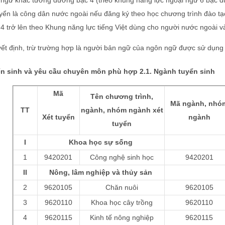
 ngữ khác tương đương bậc 4 (theo khung năng lực ngoại ngữ 6 bậc d
ển là công dân nước ngoài nếu đăng ký theo học chương trình đào tạo tr
 4 trở lên theo Khung năng lực tiếng Việt dùng cho người nước ngoài 
t định, trừ trường hợp là người bản ngữ của ngôn ngữ được sử dụng tr
n sinh và yêu cầu chuyên môn phù hợp 2.1. Ngành tuyển sinh
Mã
Tên chương trình,
Mã ngành, nhó
TT
ngành, nhóm ngành xét
Xét tuyển
ngành
tuyển
I
Khoa học sự sống
1
9420201
Công nghệ sinh học
9420201
II
Nông, lâm nghiệp và thủy sản
2
9620105
Chăn nuôi
9620105
3
9620110
Khoa học cây trồng
9620110
4
9620115
Kinh tế nông nghiệp
9620115