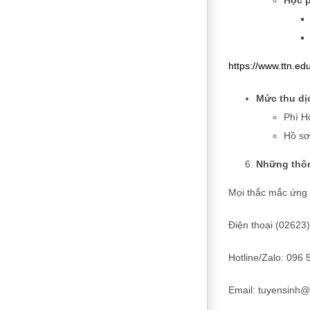
Học p
https://www.ttn.e
Mức thu dị
Phí H
Hồ sơ 
Những thông
Mọi thắc mắc ứng
Điện thoại (02623
Hotline/Zalo: 096 
Email: tuyensinh@