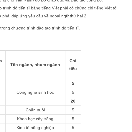
ùng cho Việt Nam) do Bộ Giáo dục và Đào tạo công bố.
ình độ tiến sĩ bằng tiếng Việt phải có chứng chỉ tiếng Việt tối
và phải đáp ứng yêu cầu về ngoại ngữ thứ hai 2
ong chương trình đào tạo trình độ tiến sĩ.
m
Chỉ
Tên ngành, nhóm ngành
tiêu
5
Công nghệ sinh học
5
20
Chăn nuôi
5
Khoa học cây trồng
5
Kinh tế nông nghiệp
5