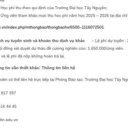
hí
Học phí thu theo qui định của Trường Đại học Tây Nguyên;
Ứng viên tham khảo mức thu học phí năm học 2025 – 2026 tại địa chỉ
du.vn/index.php/mthongbao/thongbaohv/6500
–
1116072501
ch vụ tuyển sinh và khoản thu dịch vụ khác
– Lệ phí dự tuyển : 
ội đồng xét duyệt dự thảo đề cương nghiên cứu: 1.650.000/ứng viên.
và lệ phí đã nộp không hoàn trả lại.
 tin cần thiết khác: Thông tin liên hệ
 viên có thể liên hệ trực tiếp tại Phòng Đào tạo, Trường Đại học Tây N
) 817 397
516 44 45
ttn.edu.vn