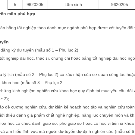
5
9620205
Lâm sinh
9620205
uyên môn phù hợp
ăn bằng tốt nghiệp theo danh mục ngành phù hợp được xét tuyển đối với
uyển
 đăng ký dự tuyển (mẫu số 1 – Phụ lục 2)
tốt nghiệp đại học, thạc sĩ, chứng chỉ hoặc bằng tốt nghiệp đại học n
u lý lịch (mẫu số 2 – Phụ lục 2) có xác nhận của cơ quan công tác hoặc
ch khoa học (mẫu số 3 – Phụ lục 2
chứng kinh nghiệm nghiên cứu khoa học quy định tại mục yêu cầu đối 
c 2);
ảo đề cương nghiên cứu, dự kiến kế hoạch học tập và nghiên cứu toàn 
iới thiệu đánh giá phẩm chất nghề nghiệp, năng lực chuyên môn và khả
hoa học có chức danh giáo sư, phó giáo sư hoặc có học vị tiến sĩ khoa
 và am hiểu lĩnh vực mà người dự tuyển dự định nghiên cứu (mẫu số 6 