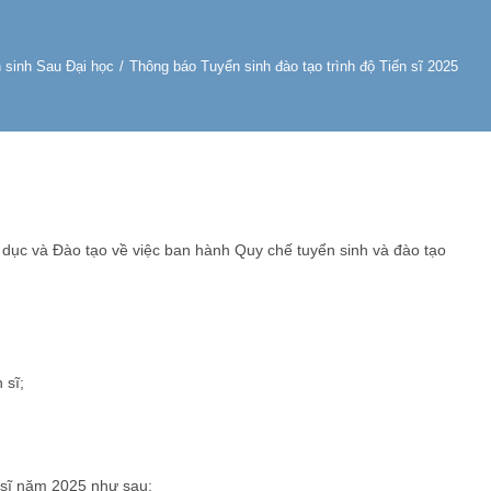
 sinh Sau Đại học
/
Thông báo Tuyển sinh đào tạo trình độ Tiến sĩ 2025
c và Đào tạo về việc ban hành Quy chế tuyển sinh và đào tạo
 sĩ;
 sĩ năm 2025 như sau: