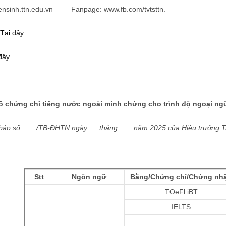
uyensinh.ttn.edu.vn Fanpage: www.fb.com/tvtsttn.
Tại đây
đây
ố chứng chỉ tiếng nước ngoài minh chứng cho trình độ ngoại ng
g báo số /TB-ĐHTN ngày tháng năm 2025 của Hiệu trưởng Trư
Stt
Ngôn ngữ
Bằng/Chứng chỉ/Chứng nh
TOeFl iBT
IELTS