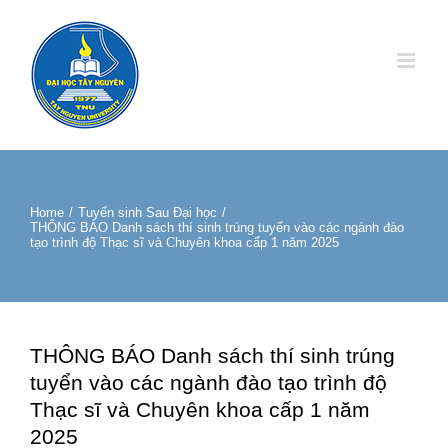
Skip
to
content
Home
/
Tuyển sinh Sau Đại học
/
THÔNG BÁO Danh sách thí sinh trúng tuyển vào các ngành đào
tạo trình độ Thạc sĩ và Chuyên khoa cấp 1 năm 2025
THÔNG BÁO Danh sách thí sinh trúng
tuyển vào các ngành đào tạo trình độ
Thạc sĩ và Chuyên khoa cấp 1 năm
2025