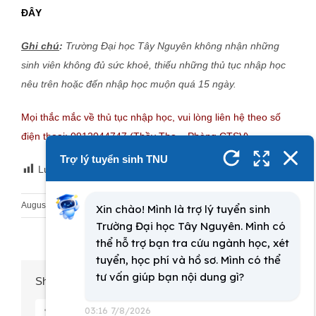
ĐÂY
Ghi chú
:
Trường Đại học Tây Nguyên không nhận những
sinh viên không đủ sức khoẻ, thiếu những thủ tục nhập học
nêu trên hoặc đến nhập học muộn quá 15 ngày.
Mọi thắc mắc về thủ tục nhập học, vui lòng liên hệ theo số
điện thoại: 0912044747 (Thầy Thọ = Phòng CTSV)
Lượt xem:
3,184
August 4th, 2022
|
Tuyển sinh Vừa học Vừa làm
Share This Story, Choose Your Platform!
facebook
twitter
pinterest
vk
Email