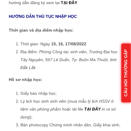
hướng dẫn đăng ký xem tại
TẠI ĐÂY
HƯỚNG DẪN THỦ TỤC NHẬP HỌC
Thời gian và địa điểm nhập học:
Thời gian: Ngày
15, 16, 17/08/2022
Địa điểm:
Phòng Công tác sinh viên, Trường Đại học
CÂU HỎI THƯỜNG GẶP
Tây Nguyên
,
567 Lê Duẩn, Tp. Buôn Ma Thuột, tỉnh
Đắk Lắk
Hồ sơ nhập học:
Giấy báo nhập học;
Lý lịch học sinh sinh viên (
mua mẫu lý lịch HSSV ở
tiệm văn phòng phẩm hoặc tải file
TẠI ĐÂY
in ra sử
dụng
);
Bản photocopy Chứng minh nhân dân, Giấy khai sinh,