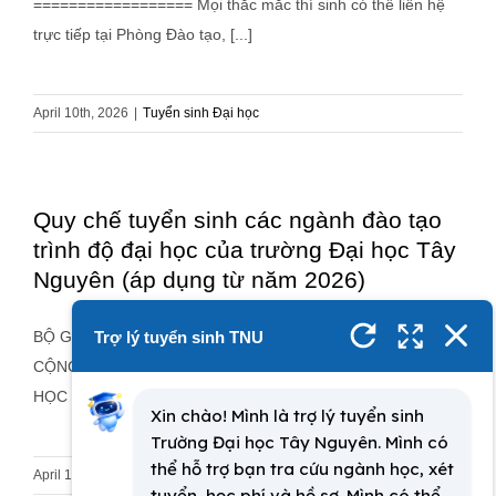
================== Mọi thắc mắc thí sinh có thể liên hệ
trực tiếp tại Phòng Đào tạo, [...]
April 10th, 2026
|
Tuyển sinh Đại học
Quy chế tuyển sinh các ngành đào tạo
trình độ đại học của trường Đại học Tây
Nguyên (áp dụng từ năm 2026)
BỘ GIÁO DỤC VÀ ĐÀO TẠO
CỘNG HOÀ XÃ HỘI CHỦ NGHĨA VIỆT NAM TRƯỜNG ĐẠI
HỌC [...]
April 1st, 2026
|
Tuyển sinh Đại học